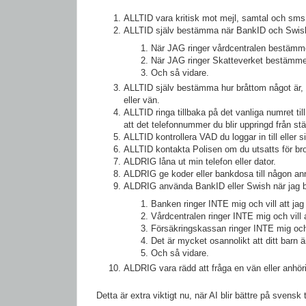
ALLTID vara kritisk mot mejl, samtal och sms
ALLTID själv bestämma när BankID och Swis
När JAG ringer vårdcentralen bestämm
När JAG ringer Skatteverket bestämm
Och så vidare.
ALLTID själv bestämma hur bråttom något är, o
eller vän.
ALLTID ringa tillbaka på det vanliga numret til
att det telefonnummer du blir uppringd från s
ALLTID kontrollera VAD du loggar in till eller
ALLTID kontakta Polisen om du utsatts för bro
ALDRIG låna ut min telefon eller dator.
ALDRIG ge koder eller bankdosa till någon anna
ALDRIG använda BankID eller Swish när jag bl
Banken ringer INTE mig och vill att ja
Vårdcentralen ringer INTE mig och vill
Försäkringskassan ringer INTE mig och 
Det är mycket osannolikt att ditt barn ä
Och så vidare.
ALDRIG vara rädd att fråga en vän eller anhörig
Detta är extra viktigt nu, när AI blir bättre på svens