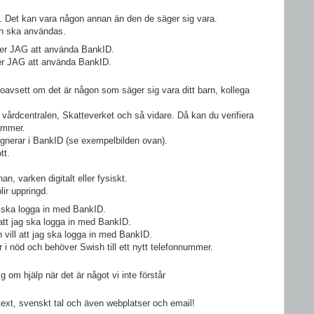
. Det kan vara någon annan än den de säger sig vara.
h ska användas.
er JAG att använda BankID.
er JAG att använda BankID.
avsett om det är någon som säger sig vara ditt barn, kollega
l vårdcentralen, Skatteverket och så vidare. Då kan du verifiera
tämmer.
 signerar i BankID (se exempelbilden ovan).
tt.
n, varken digitalt eller fysiskt.
ir uppringd.
g ska logga in med BankID.
 att jag ska logga in med BankID.
vill att jag ska logga in med BankID.
r i nöd och behöver Swish till ett nytt telefonnummer.
 om hjälp när det är något vi inte förstår
k text, svenskt tal och även webplatser och email!