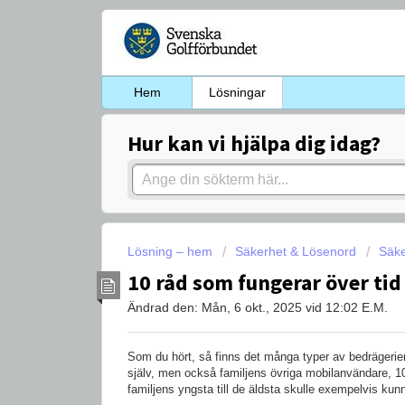
Hem
Lösningar
Hur kan vi hjälpa dig idag?
Lösning – hem
Säkerhet & Lösenord
Säke
10 råd som fungerar över tid
Ändrad den: Mån, 6 okt., 2025 vid 12:02 E.M.
Som du hört, så finns det många typer av bedrägerier 
själv, men också familjens övriga mobilanvändare, 10
familjens yngsta till de äldsta skulle exempelvis k