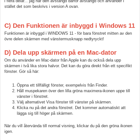
i flera delar... jag har den avstängd därför avstängd och använder i
stället det som beskrivs i version A ovan.
C) Den Funktionen är inbyggd i Windows 11
Funktionen är inbyggd i WINDOWS 11 - för bara fönstret mitten av den
övre delen skärmen med vänstermusknapp nedtyryckt!
D) Dela upp skärmen på en Mac-dator
Om du använder en Mac-dator från Apple kan du också dela upp
skärmen i två lika stora halvor. Det kan du göra direkt från ett specifikt
fönster. Gör så här:
Öppna ett tillfälligt fönster, exempelvis från Finder.
Håll muspekaren över den lilla gröna maximera-ikonen uppe till
vänster i fönstret.
Välj alternativet Visa fönster till vänster på skärmen.
Klicka nu på det andra fönstret. Det kommer automatiskt att
lägga sig till höger på skärmen.
När du vill återvända till normal visning, klickar du på den gröna ikonen
igen.