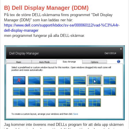
B) Dell Display Manager (DDM)
På tex de större DELL-skärmarna finns programmet "Dell Display
Manager (DDM)" som kan laddas ner här:
https://www.dell.com/support/kbdoc/sv-se/000060112/vad-%C3%A4r-
dell-display-manager
men programmet fungerar på alla DELL-skärmar.
Jag kommer inte överens med DELLs program för att dela upp skärmen