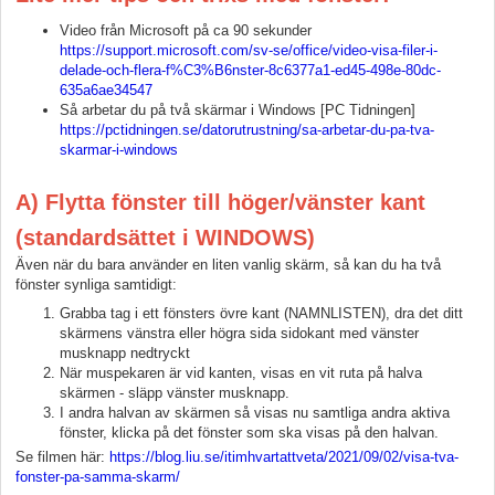
Video från Microsoft på ca 90 sekunder
https://support.microsoft.com/sv-se/office/video-visa-filer-i-
delade-och-flera-f%C3%B6nster-8c6377a1-ed45-498e-80dc-
635a6ae34547
Så arbetar du på två skärmar i Windows [PC Tidningen]
https://pctidningen.se/datorutrustning/sa-arbetar-du-pa-tva-
skarmar-i-windows
A) Flytta fönster till höger/vänster kant
(standardsättet i WINDOWS)
Även när du bara använder en liten vanlig skärm, så kan du ha två
fönster synliga samtidigt:
Grabba tag i ett fönsters övre kant (NAMNLISTEN), dra det ditt
skärmens vänstra eller högra sida sidokant med vänster
musknapp nedtryckt
När muspekaren är vid kanten, visas en vit ruta på halva
skärmen - släpp vänster musknapp.
I andra halvan av skärmen så visas nu samtliga andra aktiva
fönster, klicka på det fönster som ska visas på den halvan.
Se filmen här:
https://blog.liu.se/itimhvartattveta/2021/09/02/visa-tva-
fonster-pa-samma-skarm/