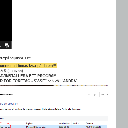
365
på följande sätt:
r kommer att finnas kvar på datorn!!!
EAMS (se ovan)
AVINSTALLERA ETT PROGRAM
R FÖR FÖRETAG - SV-SE"
och välj "
ÄNDRA
"