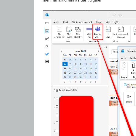
men har alltid funnits där tidigare!