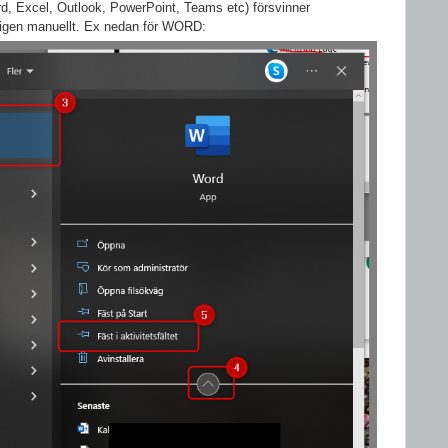
, Excel, Outlook, PowerPoint, Teams etc) försvinner
m igen manuellt. Ex nedan för WORD: