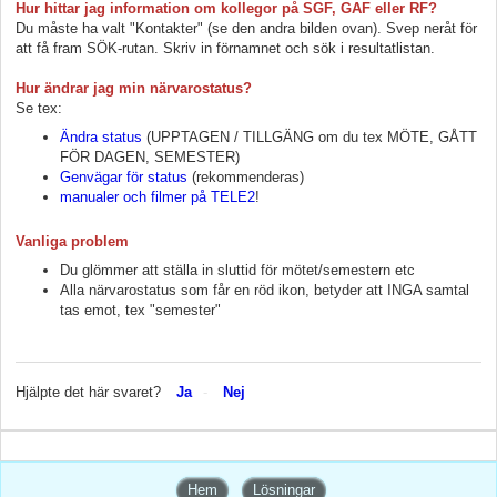
Hur hittar jag information om kollegor på SGF, GAF eller RF?
Du måste ha valt "Kontakter" (se den andra bilden ovan). Svep neråt för
att få fram SÖK-rutan. Skriv in förnamnet och sök i resultatlistan.
Hur ändrar jag min närvarostatus?
Se tex:
Ändra status
(UPPTAGEN / TILLGÄNG om du tex MÖTE, GÅTT
FÖR DAGEN, SEMESTER)
Genvägar för status
(rekommenderas)
manualer och filmer på TELE2
!
Vanliga problem
Du glömmer att ställa in sluttid för mötet/semestern etc
Alla närvarostatus som får en röd ikon, betyder att INGA samtal
tas emot, tex "semester"
Hjälpte det här svaret?
Ja
Nej
Hem
Lösningar