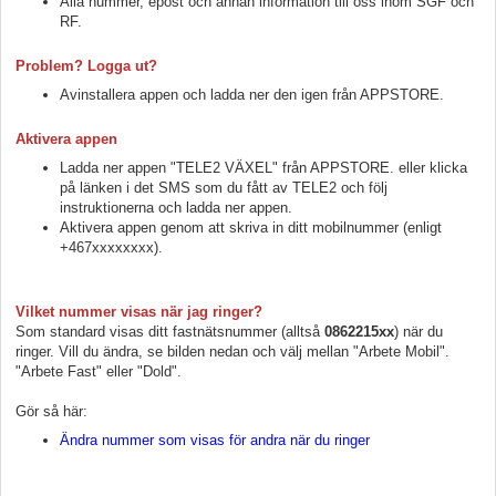
Alla nummer, epost och annan information till oss inom SGF och
RF.
Problem? Logga ut?
Avinstallera appen och ladda ner den igen från APPSTORE.
Aktivera appen
Ladda ner appen "TELE2 VÄXEL" från APPSTORE. eller klicka
på länken i det SMS som du fått av TELE2 och följ
instruktionerna och ladda ner appen.
Aktivera appen genom att skriva in ditt mobilnummer (enligt
+467xxxxxxxx).
Vilket nummer visas när jag ringer?
Som standard visas ditt fastnätsnummer (alltså
0862215xx
) när du
ringer. Vill du ändra, se bilden nedan och välj mellan "Arbete Mobil".
"Arbete Fast" eller "Dold".
Gör så här:
Ändra nummer som visas för andra när du ringer