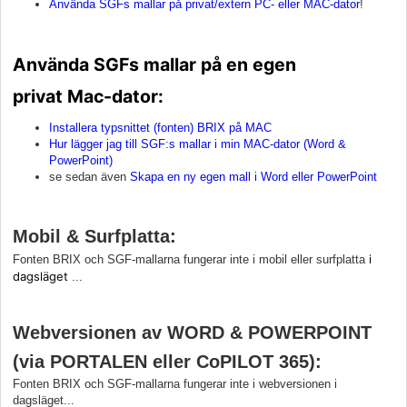
Använda SGFs mallar på privat/extern PC- eller MAC-dator
!
Använda SGFs mallar på en egen
privat
Mac-dator:
Installera typsnittet (fonten) BRIX på MAC
Hur lägger jag till SGF:s mallar i min MAC-dator (Word &
PowerPoint)
se sedan även
Skapa en ny egen mall i Word eller PowerPoint
Mobil & Surfplatta:
i
Fonten BRIX och SGF-mallarna fungerar inte i mobil eller surfplatta
dagsläget
...
Webversionen av WORD & POWERPOINT
(via PORTALEN eller CoPILOT 365):
Fonten BRIX och SGF-mallarna fungerar inte i webversionen i
dagsläget...